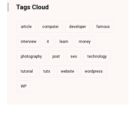
Tags Cloud
article
computer
developer
famous
interview
it
learn
money
photography
post
seo
technology
tutorial
tuts
website
wordpress
WP